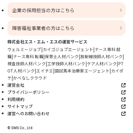
企業の採用担当の方はこちら
障害福祉事業者の方はこちら
株式会社エス・エム・エスの運営サービス
ウェルミージョブ
カイゴジョブエージェント
ナース専科 就
職
ナース専科 転職
保育士人材バンク
放射線技師人材バンク
検査技師人材バンク
工学技師人材バンク
ケア人材バンク
PT
OT人材バンク
エイチエ
国試黒本治療家エージェント
カイポ
ケ
かべなしクラウド
運営会社
プライバシーポリシー
利用規約
サイトマップ
運営へのお問い合わせ
© SMS Co., Ltd.