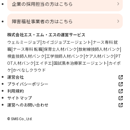
企業の採用担当の方はこちら
障害福祉事業者の方はこちら
株式会社エス・エム・エスの運営サービス
ウェルミージョブ
カイゴジョブエージェント
ナース専科 就
職
ナース専科 転職
保育士人材バンク
放射線技師人材バンク
検査技師人材バンク
工学技師人材バンク
ケア人材バンク
PT
OT人材バンク
エイチエ
国試黒本治療家エージェント
カイポ
ケ
かべなしクラウド
運営会社
プライバシーポリシー
利用規約
サイトマップ
運営へのお問い合わせ
© SMS Co., Ltd.