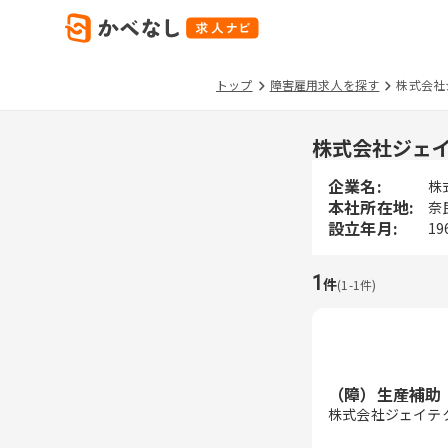
トップ
障害雇用求人を探す
株式会社
株式会社ジェ
企業名:
株
本社所在地:
奈
設立年月:
19
1
件
(
1
-
1
件)
（障）生産補助
株式会社ジェイテ