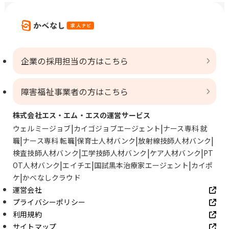
企業の採用担当の方はこちら
障害福祉事業者の方はこちら
株式会社エス・エム・エスの運営サービス
ウェルミージョブ
カイゴジョブエージェント
ナース専科 就
職
ナース専科 転職
保育士人材バンク
放射線技師人材バンク
検査技師人材バンク
工学技師人材バンク
ケア人材バンク
PT
OT人材バンク
エイチエ
国試黒本治療家エージェント
カイポ
ケ
かべなしクラウド
運営会社
プライバシーポリシー
利用規約
サイトマップ