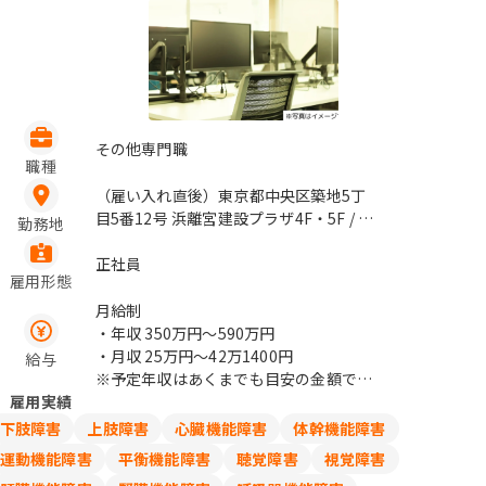
その他専門職
職種
（雇い入れ直後）東京都中央区築地5丁
目5番12号 浜離宮建設プラザ4F・5F / 築
勤務地
地市場
正社員
雇用形態
月給制
・年収
350万円〜590万円
・月収
25万円〜42万1400円
給与
※予定年収はあくまでも目安の金額であ
雇用実績
り、選考を通じて上下する可能性があり
ます。
下肢障害
上肢障害
心臓機能障害
体幹機能障害
月給(月額)は固定手当を含みます。
運動機能障害
平衡機能障害
聴覚障害
視覚障害