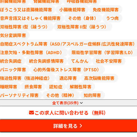
肝臓機能障害
腎臓機能障害
呼吸器機能障害
ぼうこう又は直腸機能障害
小腸機能障害
免疫機能障害
音声言語又はそしゃく機能障害
その他（身体）
うつ病
双極性障害 I型（躁うつ）
双極性障害 II型（躁うつ）
気分変調障害
自閉症スペクトラム障害（ASD/アスペルガー症候群/広汎性発達障害
注意欠陥・多動性障害（ADHD）
限局性学習障害（学習障害/LD）
統合失調症
統合失調感情障害
てんかん
社会不安障害
パニック障害
心的外傷後ストレス障害（PTSD）
強迫性障害（強迫神経症）
適応障害
高次脳機能障害
睡眠障害
摂食障害
認知症
解離性障害
パーソナリティ障害
その他（精神）
知的障害
全て表示(35件)
この求人に問い合わせる（無料）
詳細を見る