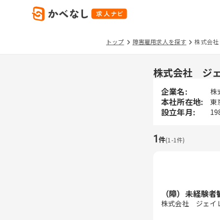
トップ
障害雇用求人を探す
株式会社
株式会社 ジ
企業名:
株
本社所在地:
東
設立年月:
19
1
件
(
1
-
1
件)
（障）未経験者
株式会社 ジェイ