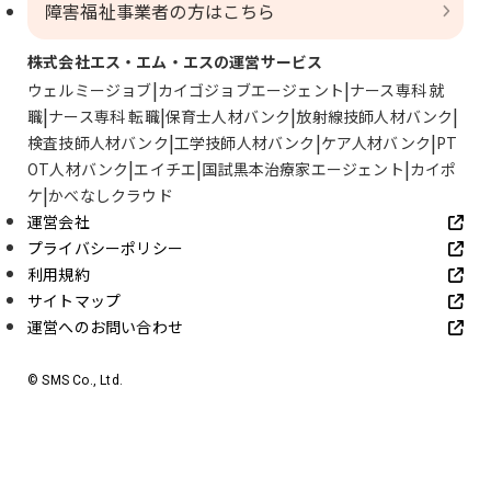
障害福祉事業者の方はこちら
株式会社エス・エム・エスの運営サービス
ウェルミージョブ
カイゴジョブエージェント
ナース専科 就
職
ナース専科 転職
保育士人材バンク
放射線技師人材バンク
検査技師人材バンク
工学技師人材バンク
ケア人材バンク
PT
OT人材バンク
エイチエ
国試黒本治療家エージェント
カイポ
ケ
かべなしクラウド
運営会社
プライバシーポリシー
利用規約
サイトマップ
運営へのお問い合わせ
© SMS Co., Ltd.