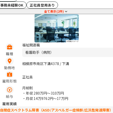
事務未経験OK
正社員登用あり
全て表示(2件)
福祉関連職
看護助手（病院）
職種
相模原市南区下溝4378 / 下溝
勤務地
正社員
雇用形態
月給制
・年収
280万円〜310万円
給与
・月収
14万9762円〜17万円
雇用実績
自閉症スペクトラム障害（ASD/アスペルガー症候群/広汎性発達障害