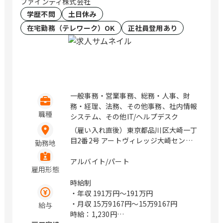
ファインディ株式会社
学歴不問
土日休み
在宅勤務（テレワーク）OK
正社員登用あり
一般事務・営業事務、総務・人事、財
務・経理、法務、その他事務、社内情報
職種
システム、その他IT/ヘルプデスク
（雇い入れ直後）東京都品川区大崎一丁
目2番2号 アートヴィレッジ大崎セント
勤務地
ラルタワー5階 / 大崎
アルバイト/パート
雇用形態
時給制
・年収
191万円〜191万円
・月収
15万9167円〜15万9167円
給与
時給：1,230円