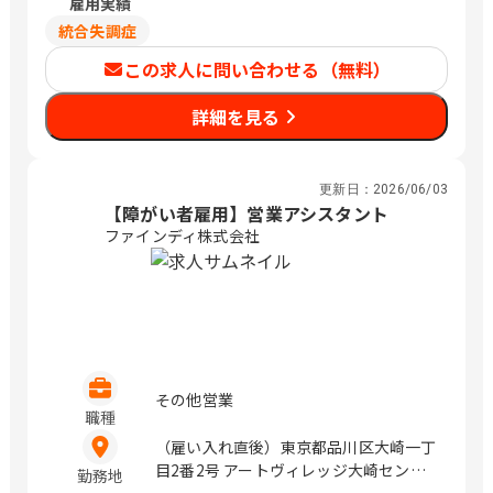
雇用実績
年収は週30時間働いた場合の目安金額に
なります
統合失調症
月給は年収÷12か月の目安金額になりま
この求人に問い合わせる（無料）
す
詳細を見る
更新日：
2026/06/03
【障がい者雇用】営業アシスタント
ファインディ株式会社
その他営業
職種
（雇い入れ直後）東京都品川区大崎一丁
目2番2号 アートヴィレッジ大崎セント
勤務地
ラルタワー5階 / 大崎