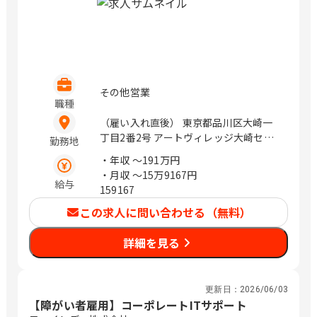
その他営業
職種
（雇い入れ直後） 東京都品川区大崎一
丁目2番2号 アートヴィレッジ大崎セン
勤務地
トラルタワー5階 / 大崎
・年収
〜191万円
・月収
〜15万9167円
給与
159167
この求人に問い合わせる（無料）
詳細を見る
更新日：
2026/06/03
【障がい者雇用】コーポレートITサポート