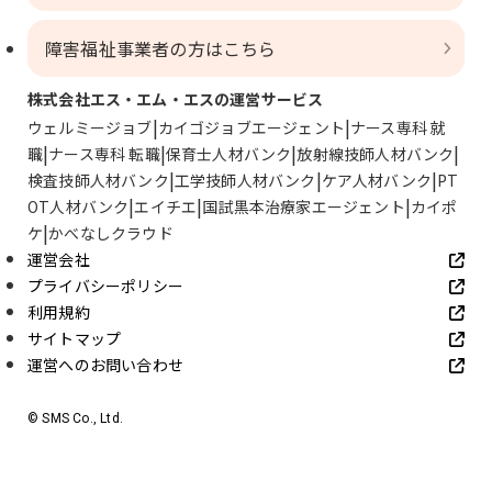
障害福祉事業者の方はこちら
株式会社エス・エム・エスの運営サービス
ウェルミージョブ
カイゴジョブエージェント
ナース専科 就
職
ナース専科 転職
保育士人材バンク
放射線技師人材バンク
検査技師人材バンク
工学技師人材バンク
ケア人材バンク
PT
OT人材バンク
エイチエ
国試黒本治療家エージェント
カイポ
ケ
かべなしクラウド
運営会社
プライバシーポリシー
利用規約
サイトマップ
運営へのお問い合わせ
© SMS Co., Ltd.