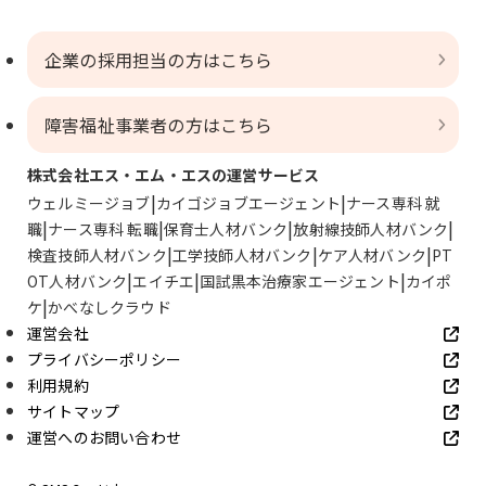
企業の採用担当の方はこちら
障害福祉事業者の方はこちら
株式会社エス・エム・エスの運営サービス
ウェルミージョブ
カイゴジョブエージェント
ナース専科 就
職
ナース専科 転職
保育士人材バンク
放射線技師人材バンク
検査技師人材バンク
工学技師人材バンク
ケア人材バンク
PT
OT人材バンク
エイチエ
国試黒本治療家エージェント
カイポ
ケ
かべなしクラウド
運営会社
プライバシーポリシー
利用規約
サイトマップ
運営へのお問い合わせ