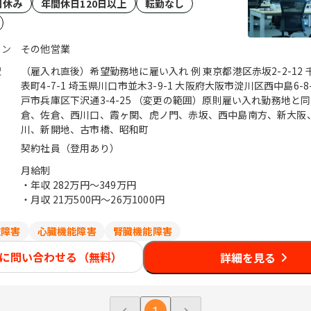
日休み
年間休日120日以上
転勤なし
ョン
その他営業
駅
（雇入れ直後）希望勤務地に雇い入れ 例 東京都港区赤坂2-2-12
表町4-7-1 埼玉県川口市並木3-9-1 大阪府大阪市淀川区西中島6-8
戸市兵庫区下沢通3-4-25 （変更の範囲）原則雇い入れ勤務地と同様 / 京成佐
倉、佐倉、西川口、霞ヶ関、虎ノ門、赤坂、西中島南方、新大阪
川、新開地、古市橋、昭和町
契約社員（登用あり）
月給制
・年収
282万円〜349万円
・月収
21万500円〜26万1000円
肢障害
心臓機能障害
腎臓機能障害
に問い合わせる（無料）
詳細を見る