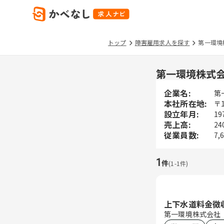
トップ
障害雇用求人を探す
第一環境
第一環境株式
企業名:
第
本社所在地:
〒
設立年月:
19
売上高:
24
従業員数:
7,
1
件
(
1
-
1
件)
上下水道料金徴
第一環境株式会社