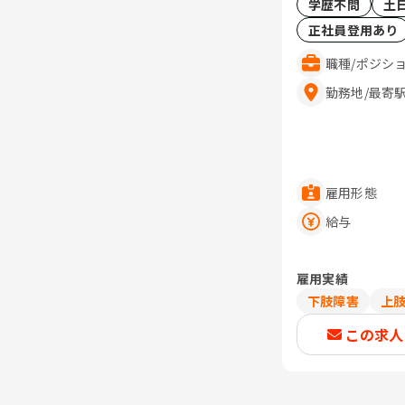
学歴不問
土
正社員登用あり
職種
/
ポジシ
勤務地
/
最寄
雇用形態
給与
雇用実績
下肢障害
上
この求人