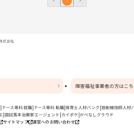
1
株式会社
障害福祉事業者の方はこち
ト
ナース専科 就職
ナース専科 転職
保育士人材バンク
放射線技師人材
エ
国試黒本治療家エージェント
カイポケ
かべなしクラウド
サイトマップ
運営へのお問い合わせ