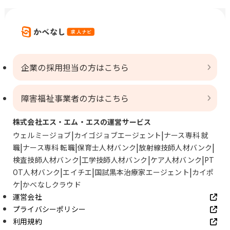
企業の採用担当の方はこちら
障害福祉事業者の方はこちら
株式会社エス・エム・エスの運営サービス
ウェルミージョブ
カイゴジョブエージェント
ナース専科 就
職
ナース専科 転職
保育士人材バンク
放射線技師人材バンク
検査技師人材バンク
工学技師人材バンク
ケア人材バンク
PT
OT人材バンク
エイチエ
国試黒本治療家エージェント
カイポ
ケ
かべなしクラウド
運営会社
プライバシーポリシー
利用規約