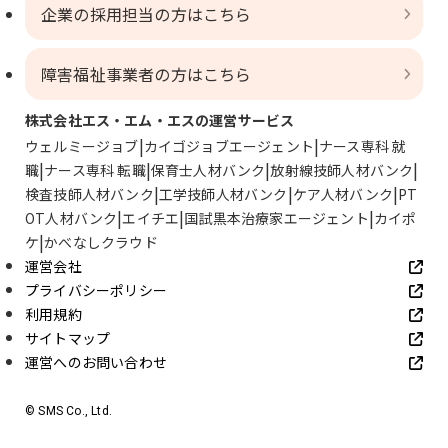
企業の採用担当の方はこちら
障害福祉事業者の方はこちら
株式会社エス・エム・エスの運営サービス
ウェルミージョブ
カイゴジョブエージェント
ナース専科 就
職
ナース専科 転職
保育士人材バンク
放射線技師人材バンク
検査技師人材バンク
工学技師人材バンク
ケア人材バンク
PT
OT人材バンク
エイチエ
国試黒本治療家エージェント
カイポ
ケ
かべなしクラウド
運営会社
プライバシーポリシー
利用規約
サイトマップ
運営へのお問い合わせ
© SMS Co., Ltd.