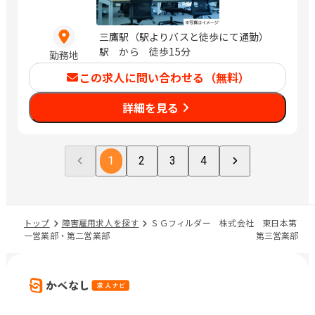
三鷹駅（駅よりバスと徒歩にて通勤）
駅 から 徒歩15分
勤務地
この求人に問い合わせる（無料）
詳細を見る
1
2
3
4
トップ
障害雇用求人を探す
ＳＧフィルダー 株式会社 東日本第
一営業部・第二営業部 第三営業部