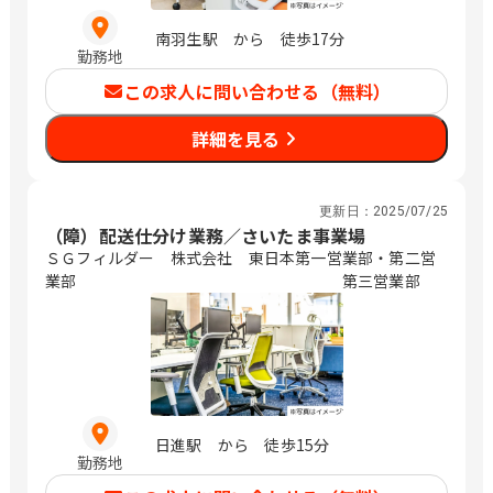
南羽生駅 から 徒歩17分
勤務地
この求人に問い合わせる（無料）
詳細を見る
更新日：
2025/07/25
（障）配送仕分け業務／さいたま事業場
ＳＧフィルダー 株式会社 東日本第一営業部・第二営
業部 第三営業部
日進駅 から 徒歩15分
勤務地