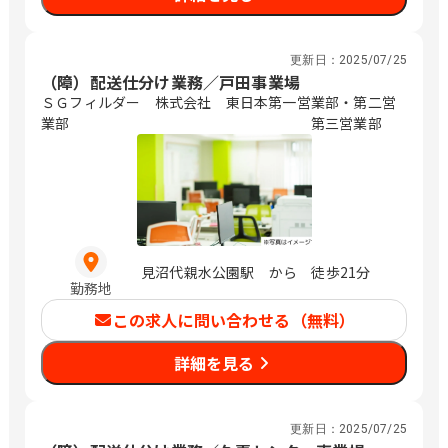
更新日：
2025/07/25
（障）配送仕分け業務／戸田事業場
ＳＧフィルダー 株式会社 東日本第一営業部・第二営
業部 第三営業部
見沼代親水公園駅 から 徒歩21分
勤務地
この求人に問い合わせる（無料）
詳細を見る
更新日：
2025/07/25