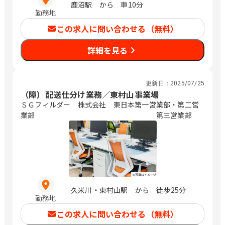
鹿沼駅 から 車10分
勤務地
この求人に問い合わせる（無料）
詳細を見る
更新日：
2025/07/25
（障）配送仕分け業務／東村山事業場
ＳＧフィルダー 株式会社 東日本第一営業部・第二営
業部 第三営業部
久米川・東村山駅 から 徒歩25分
勤務地
この求人に問い合わせる（無料）