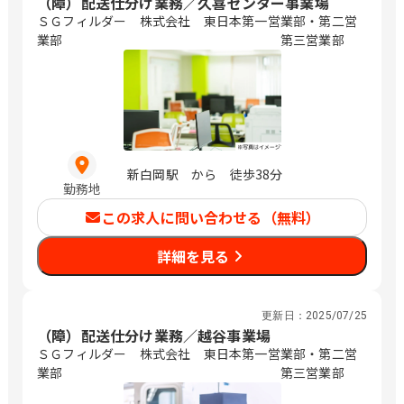
（障）配送仕分け業務／久喜センター事業場
ＳＧフィルダー 株式会社 東日本第一営業部・第二営
業部 第三営業部
新白岡駅 から 徒歩38分
勤務地
この求人に問い合わせる（無料）
詳細を見る
更新日：
2025/07/25
（障）配送仕分け業務／越谷事業場
ＳＧフィルダー 株式会社 東日本第一営業部・第二営
業部 第三営業部