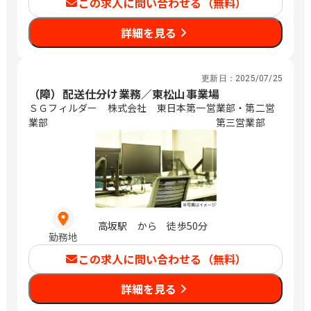
この求人に問い合わせる（無料）
詳細を見る
更新日：
2025/07/25
（障）配送仕分け業務／東松山事業場
ＳＧフィルダー 株式会社 東日本第一営業部・第二営
業部 第三営業部
高坂駅 から 徒歩50分
勤務地
この求人に問い合わせる（無料）
詳細を見る