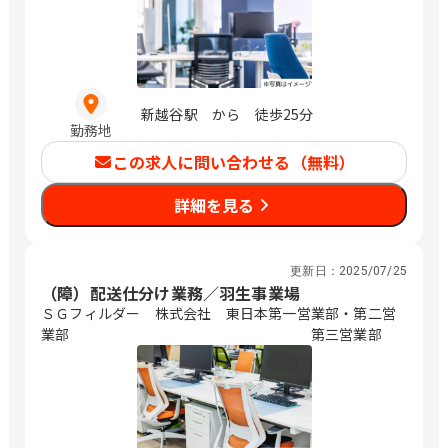
新越谷駅 から 徒歩25分
勤務地
この求人に問い合わせる（無料）
詳細を見る
更新日：
2025/07/25
（障）配送仕分け業務／羽生事業場
ＳＧフィルダー 株式会社 東日本第一営業部・第二営
業部 第三営業部