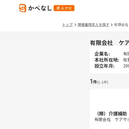
トップ
障害雇用求人を探す
有限会社
有限会社 ケ
企業名:
有
本社所在地:
佐
設立年月:
20
1
件
(
1
-
1
件)
（障）介護補助
有限会社 ケアサ