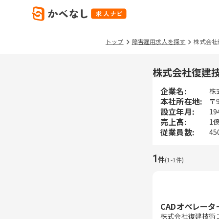
トップ
障害雇用求人を探す
株式会社
株式会社復建
企業名:
株
本社所在地:
〒
設立年月:
19
売上高:
1
従業員数:
45
1
件
(
1
-
1
件)
CADオペレータ
株式会社復建技術