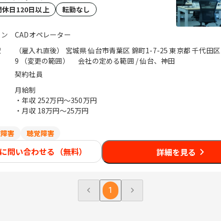
間休日120日以上
転勤なし
ョン
CADオペレーター
駅
（雇入れ直後） 宮城県 仙台市青葉区 錦町1-7-25 東京都 千代田区 内神田2-16-
9 （変更の範囲） 会社の定める範囲 / 仙台、神田
契約社員
月給制
・年収
252万円〜350万円
・月収
18万円〜25万円
肢障害
聴覚障害
に問い合わせる（無料）
詳細を見る
1