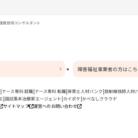
復建技術コンサルタント
障害福祉事業者の方はこち
ト
ナース専科 就職
ナース専科 転職
保育士人材バンク
放射線技師人材
エ
国試黒本治療家エージェント
カイポケ
かべなしクラウド
サイトマップ
運営へのお問い合わせ