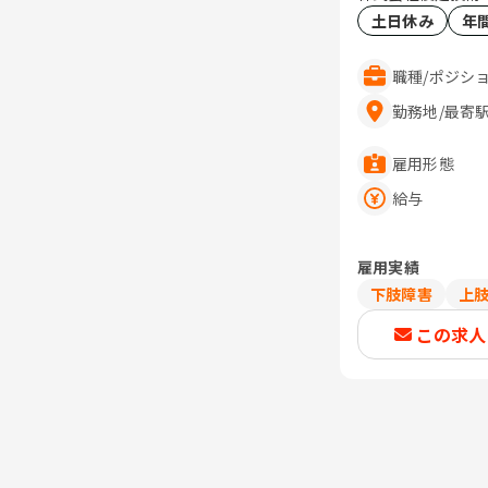
土日休み
年
職種
/
ポジシ
勤務地
/
最寄
雇用形態
給与
雇用実績
下肢障害
上
この求人