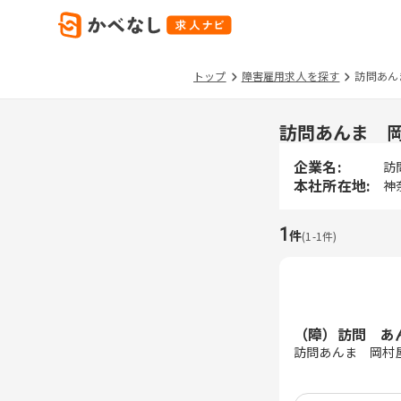
トップ
障害雇用求人を探す
訪問あん
訪問あんま 
企業名:
訪
本社所在地:
神
1
件
(
1
-
1
件)
（障）訪問 あ
訪問あんま 岡村