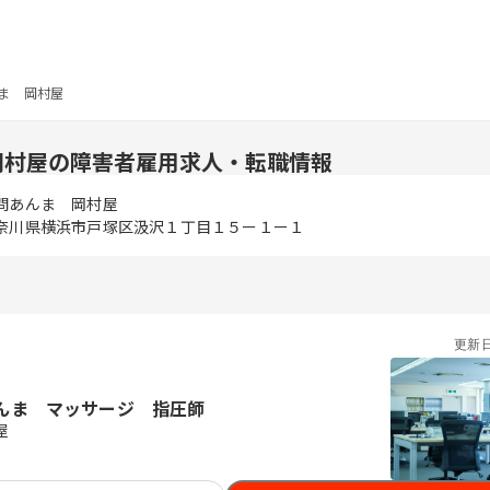
ま 岡村屋
岡村屋の障害者雇用求人・転職情報
問あんま 岡村屋
奈川県横浜市戸塚区汲沢１丁目１５ー１ー１
更新
んま マッサージ 指圧師
屋