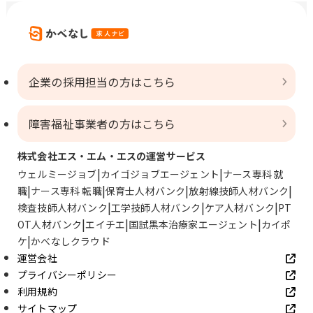
企業の採用担当の方はこちら
障害福祉事業者の方はこちら
株式会社エス・エム・エスの運営サービス
ウェルミージョブ
カイゴジョブエージェント
ナース専科 就
職
ナース専科 転職
保育士人材バンク
放射線技師人材バンク
検査技師人材バンク
工学技師人材バンク
ケア人材バンク
PT
OT人材バンク
エイチエ
国試黒本治療家エージェント
カイポ
ケ
かべなしクラウド
運営会社
プライバシーポリシー
利用規約
サイトマップ