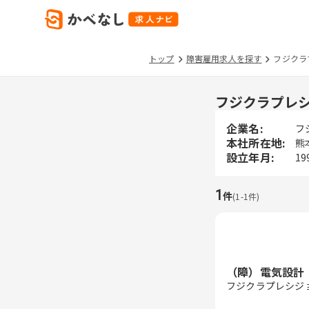
トップ
障害雇用求人を探す
フジクラ
フジクラプレ
企業名:
フ
本社所在地:
熊
設立年月:
19
1
件
(
1
-
1
件)
（障）電気設計
フジクラプレシジ