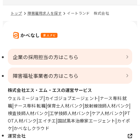
トップ
障害雇用求人を探す
イートランド 株式会社
企業の採用担当の方はこちら
障害福祉事業者の方はこちら
株式会社エス・エム・エスの運営サービス
ウェルミージョブ
カイゴジョブエージェント
ナース専科 就
職
ナース専科 転職
保育士人材バンク
放射線技師人材バンク
検査技師人材バンク
工学技師人材バンク
ケア人材バンク
PT
OT人材バンク
エイチエ
国試黒本治療家エージェント
カイポ
ケ
かべなしクラウド
運営会社