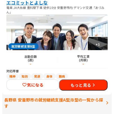
エコミットとよしな
電車:JA大糸線 豊科駅下車 徒歩10分 安曇野市内:デマンド交通「あづみ
ん」
+
1
就労継続支援B型
出勤日数
平均工賃
(週)
(月額)
-
-
対応障害
精神
知的
発達
身体
難病
気になる
もっと見る
長野県 安曇野市の就労継続支援A型/B型の一覧から探
す