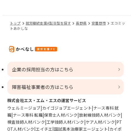
トップ
就労継続支援A型/B型を探す
長野県
安曇野市
エコミッ
トあかしな
企業の採用担当の方はこちら
障害福祉事業者の方はこちら
株式会社エス・エム・エスの運営サービス
ウェルミージョブ
カイゴジョブエージェント
ナース専科 就
職
ナース専科 転職
保育士人材バンク
放射線技師人材バンク
検査技師人材バンク
工学技師人材バンク
ケア人材バンク
PT
OT人材バンク
エイチエ
国試黒本治療家エージェント
カイポ