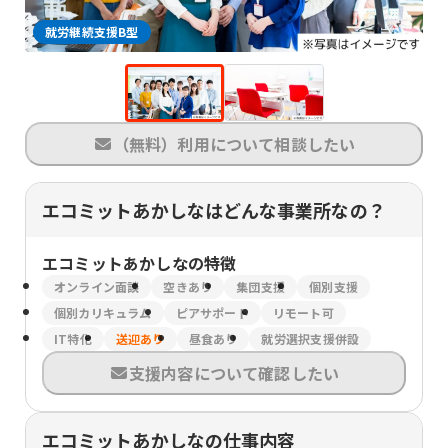
就労継続支援B型
（無料）利用について相談したい
エコミットあかしなはどんな事業所なの？
エコミットあかしな
の特徴
オンライン面談
空きあり
集団支援
個別支援
個別カリキュラム
ピアサポート
リモート可
IT特化
送迎あり
昼食あり
就労選択支援併設
支援内容について確認したい
エコミットあかしなの仕事内容