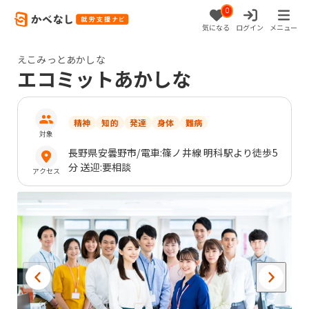
0
気になる
ログイン
メニュー
えこみっとあかしな
エコミットあかしな
精神
知的
発達
身体
難病
対象
長野県
安曇野市
/電車:篠ノ井線 明科駅より徒歩5
分 送迎:要相談
アクセス